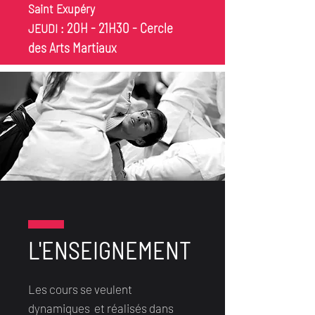
Saint Exupéry
20H - 21H30 - Cercle
JEUDI :
des Arts Martiaux
L'ENSEIGNEMENT
Les cours se veulent
dynamiques et réalisés dans